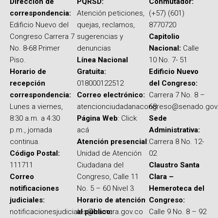
Dirección de
PQRSD:
Conmutador:
correspondencia:
Atención peticiones,
(+57) (601)
Edificio Nuevo del
quejas, reclamos,
8770720
Congreso Carrera 7
sugerencias y
Capitolio
No. 8-68 Primer
denuncias
Nacional:
Calle
Piso.
Línea Nacional
10 No. 7- 51
Horario de
Gratuita:
Edificio Nuevo
recepción
018000122512
del Congreso:
correspondencia:
Correo electrónico:
Carrera 7 No. 8 –
Lunes a viernes,
atencionciudadanacongreso@senado.gov
68
8:30 a.m. a 4:30
Página Web
: Click
Sede
p.m., jornada
acá
Administrativa:
continua.
Atención presencial
:
Carrera 8 No. 12-
Código Postal:
Unidad de Atención
02
111711
Ciudadana del
Claustro Santa
Correo
Congreso, Calle 11
Clara –
notificaciones
No. 5 – 60 Nivel 3
Hemeroteca del
judiciales:
Horario de atención
Congreso:
notificacionesjudiciales@camara.gov.co
al público:
Calle 9 No. 8 – 92