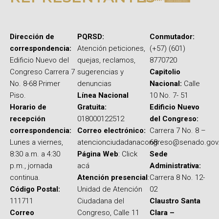
Dirección de
PQRSD:
Conmutador:
correspondencia:
Atención peticiones,
(+57) (601)
Edificio Nuevo del
quejas, reclamos,
8770720
Congreso Carrera 7
sugerencias y
Capitolio
No. 8-68 Primer
denuncias
Nacional:
Calle
Piso.
Línea Nacional
10 No. 7- 51
Horario de
Gratuita:
Edificio Nuevo
recepción
018000122512
del Congreso:
correspondencia:
Correo electrónico:
Carrera 7 No. 8 –
Lunes a viernes,
atencionciudadanacongreso@senado.gov
68
8:30 a.m. a 4:30
Página Web
: Click
Sede
p.m., jornada
acá
Administrativa:
continua.
Atención presencial
:
Carrera 8 No. 12-
Código Postal:
Unidad de Atención
02
111711
Ciudadana del
Claustro Santa
Correo
Congreso, Calle 11
Clara –