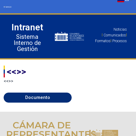
Ir
al
contenido
Intranet
Noticias
Sistema
l
Comunicados
l
Formatos
l
Procesos
Interno de
Gestión
<<>>
<<
>>
Documento
CÁMARA DE
REPRESENTANTES