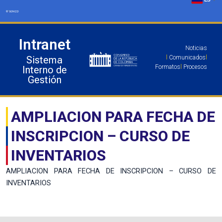
Ir
al
contenido
Intranet
Noticias
Sistema
l
Comunicados
l
Formatos
l
Procesos
Interno de
Gestión
AMPLIACION PARA FECHA DE
INSCRIPCION – CURSO DE
INVENTARIOS
AMPLIACION PARA FECHA DE INSCRIPCION – CURSO DE
INVENTARIOS