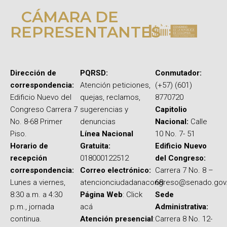
CÁMARA DE
REPRESENTANTES
Dirección de
PQRSD:
Conmutador:
correspondencia:
Atención peticiones,
(+57) (601)
Edificio Nuevo del
quejas, reclamos,
8770720
Congreso Carrera 7
sugerencias y
Capitolio
No. 8-68 Primer
denuncias
Nacional:
Calle
Piso.
Línea Nacional
10 No. 7- 51
Horario de
Gratuita:
Edificio Nuevo
recepción
018000122512
del Congreso:
correspondencia:
Correo electrónico:
Carrera 7 No. 8 –
Lunes a viernes,
atencionciudadanacongreso@senado.gov
68
8:30 a.m. a 4:30
Página Web
: Click
Sede
p.m., jornada
acá
Administrativa:
continua.
Atención presencial
:
Carrera 8 No. 12-