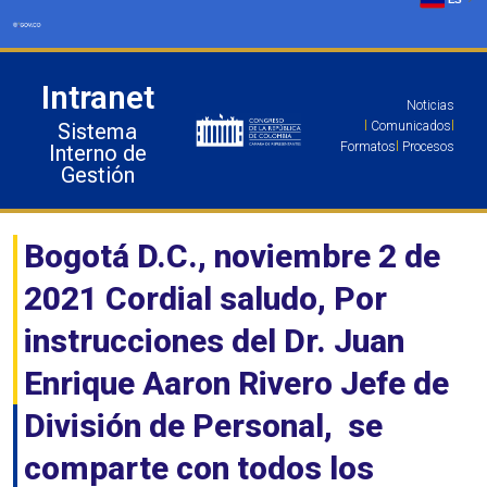
Ir
al
contenido
Intranet
Noticias
Sistema
l
Comunicados
l
Formatos
l
Procesos
Interno de
Gestión
Bogotá D.C., noviembre 2 de
2021 Cordial saludo, Por
instrucciones del Dr. Juan
Enrique Aaron Rivero Jefe de
División de Personal, se
comparte con todos los