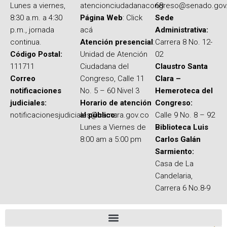
Lunes a viernes,
atencionciudadanacongreso@senado.gov
68
8:30 a.m. a 4:30
Página Web
: Click
Sede
p.m., jornada
acá
Administrativa:
continua.
Atención presencial
:
Carrera 8 No. 12-
Código Postal:
Unidad de Atención
02
111711
Ciudadana del
Claustro Santa
Correo
Congreso, Calle 11
Clara –
notificaciones
No. 5 – 60 Nivel 3
Hemeroteca del
judiciales:
Horario de atención
Congreso:
notificacionesjudiciales@camara.gov.co
al público:
Calle 9 No. 8 – 92
Lunes a Viernes de
Biblioteca Luis
8:00 am a 5:00 pm
Carlos Galán
Sarmiento:
Casa de La
Candelaria,
Carrera 6 No.8-9