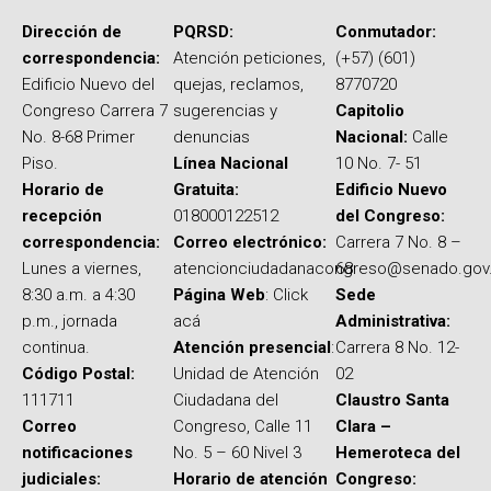
Dirección de
PQRSD:
Conmutador:
correspondencia:
Atención peticiones,
(+57) (601)
Edificio Nuevo del
quejas, reclamos,
8770720
Congreso Carrera 7
sugerencias y
Capitolio
No. 8-68 Primer
denuncias
Nacional:
Calle
Piso.
Línea Nacional
10 No. 7- 51
Horario de
Gratuita:
Edificio Nuevo
recepción
018000122512
del Congreso:
correspondencia:
Correo electrónico:
Carrera 7 No. 8 –
Lunes a viernes,
atencionciudadanacongreso@senado.gov
68
8:30 a.m. a 4:30
Página Web
: Click
Sede
p.m., jornada
acá
Administrativa:
continua.
Atención presencial
:
Carrera 8 No. 12-
Código Postal:
Unidad de Atención
02
111711
Ciudadana del
Claustro Santa
Correo
Congreso, Calle 11
Clara –
notificaciones
No. 5 – 60 Nivel 3
Hemeroteca del
judiciales:
Horario de atención
Congreso: