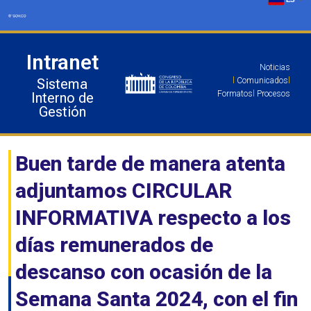
Ir
al
contenido
Intranet
Noticias
Sistema
l
Comunicados
l
Formatos
l
Procesos
Interno de
Gestión
Buen tarde de manera atenta
adjuntamos CIRCULAR
INFORMATIVA respecto a los
días remunerados de
descanso con ocasión de la
Semana Santa 2024, con el fin