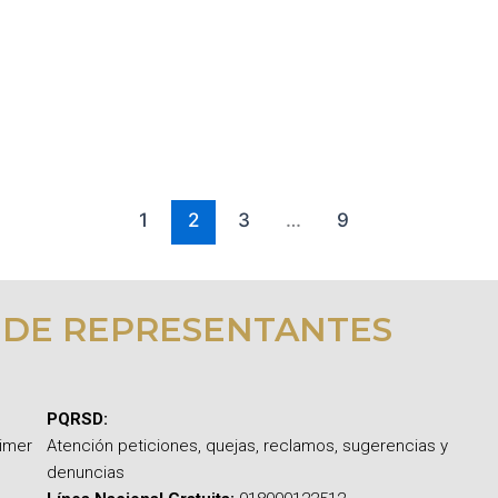
1
2
3
…
9
 DE REPRESENTANTES
PQRSD:
rimer
Atención peticiones, quejas, reclamos, sugerencias y
denuncias