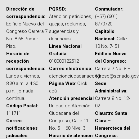
Dirección de
PQRSD:
Conmutador:
correspondencia:
Atención peticiones,
(+57) (601)
Edificio Nuevo del
quejas, reclamos,
8770720
Congreso Carrera 7
sugerencias y
Capitolio
No. 8-68 Primer
denuncias
Nacional:
Calle
Piso.
Línea Nacional
10 No. 7- 51
Horario de
Gratuita:
Edificio Nuevo
recepción
018000122512
del Congreso:
correspondencia:
Correo electrónico:
Carrera 7 No. 8 –
Lunes a viernes,
atencionciudadanacongreso@senado.gov
68
8:30 a.m. a 4:30
Página Web
: Click
Sede
p.m., jornada
acá
Administrativa:
continua.
Atención presencial
:
Carrera 8 No. 12-
Código Postal:
Unidad de Atención
02
111711
Ciudadana del
Claustro Santa
Correo
Congreso, Calle 11
Clara –
notificaciones
No. 5 – 60 Nivel 3
Hemeroteca del
judiciales:
Horario de atención
Congreso: