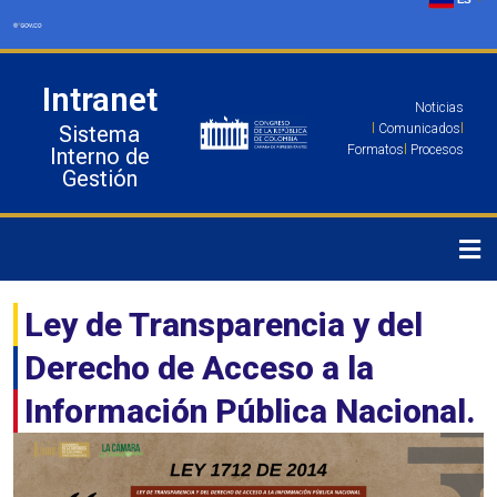
Ir
al
contenido
Intranet
Noticias
Sistema
l
Comunicados
l
Formatos
l
Procesos
Interno de
Gestión
Ley de Transparencia y del
Derecho de Acceso a la
Información Pública Nacional.