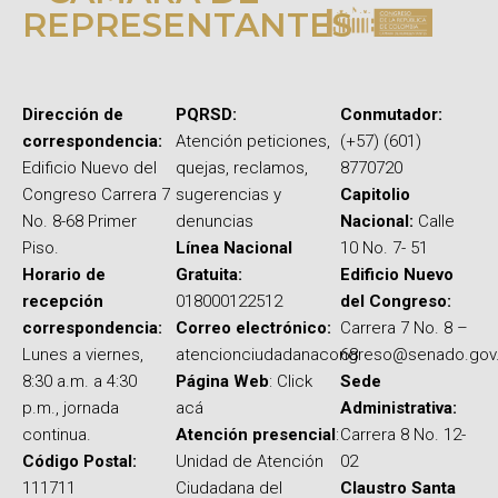
REPRESENTANTES
Dirección de
PQRSD:
Conmutador:
correspondencia:
Atención peticiones,
(+57) (601)
Edificio Nuevo del
quejas, reclamos,
8770720
Congreso Carrera 7
sugerencias y
Capitolio
No. 8-68 Primer
denuncias
Nacional:
Calle
Piso.
Línea Nacional
10 No. 7- 51
Horario de
Gratuita:
Edificio Nuevo
recepción
018000122512
del Congreso:
correspondencia:
Correo electrónico:
Carrera 7 No. 8 –
Lunes a viernes,
atencionciudadanacongreso@senado.gov
68
8:30 a.m. a 4:30
Página Web
: Click
Sede
p.m., jornada
acá
Administrativa:
continua.
Atención presencial
:
Carrera 8 No. 12-
Código Postal:
Unidad de Atención
02
111711
Ciudadana del
Claustro Santa