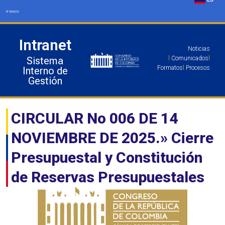
Ir
al
contenido
Intranet
Noticias
Sistema
l
Comunicados
l
Formatos
l
Procesos
Interno de
Gestión
CIRCULAR No 006 DE 14
NOVIEMBRE DE 2025.» Cierre
Presupuestal y Constitución
de Reservas Presupuestales