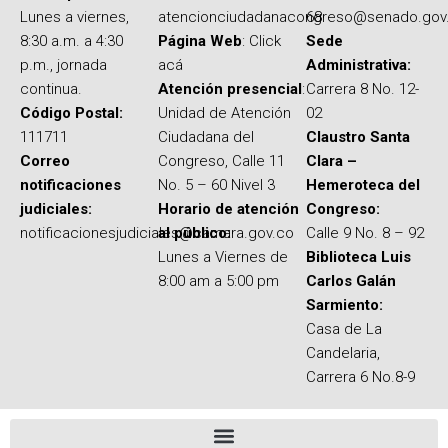
Lunes a viernes,
atencionciudadanacongreso@senado.gov
68
8:30 a.m. a 4:30
Página Web
: Click
Sede
p.m., jornada
acá
Administrativa:
continua.
Atención presencial
:
Carrera 8 No. 12-
Código Postal:
Unidad de Atención
02
111711
Ciudadana del
Claustro Santa
Correo
Congreso, Calle 11
Clara –
notificaciones
No. 5 – 60 Nivel 3
Hemeroteca del
judiciales:
Horario de atención
Congreso:
notificacionesjudiciales@camara.gov.co
al público:
Calle 9 No. 8 – 92
Lunes a Viernes de
Biblioteca Luis
8:00 am a 5:00 pm
Carlos Galán
Sarmiento:
Casa de La
Candelaria,
Carrera 6 No.8-9