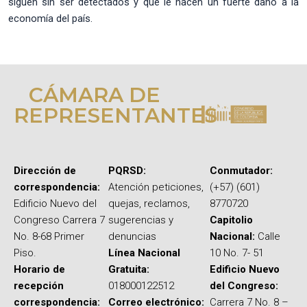
siguen sin ser detectados y que le hacen un fuerte daño a la
economía del país.
CÁMARA DE
REPRESENTANTES
Dirección de
PQRSD:
Conmutador:
correspondencia:
Atención peticiones,
(+57) (601)
Edificio Nuevo del
quejas, reclamos,
8770720
Congreso Carrera 7
sugerencias y
Capitolio
No. 8-68 Primer
denuncias
Nacional:
Calle
Piso.
Línea Nacional
10 No. 7- 51
Horario de
Gratuita:
Edificio Nuevo
recepción
018000122512
del Congreso:
correspondencia:
Correo electrónico:
Carrera 7 No. 8 –