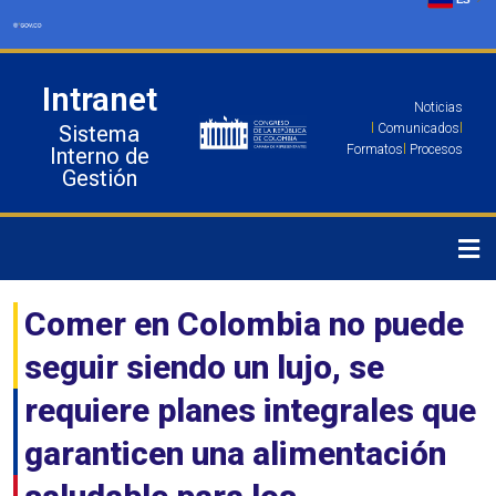
Ir
al
contenido
Intranet
Noticias
Sistema
l
Comunicados
l
Formatos
l
Procesos
Interno de
Gestión
Comer en Colombia no puede
seguir siendo un lujo, se
requiere planes integrales que
garanticen una alimentación