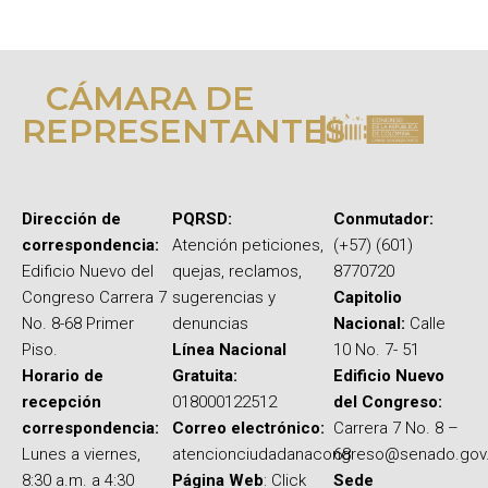
CÁMARA DE
REPRESENTANTES
Dirección de
PQRSD:
Conmutador:
correspondencia:
Atención peticiones,
(+57) (601)
Edificio Nuevo del
quejas, reclamos,
8770720
Congreso Carrera 7
sugerencias y
Capitolio
No. 8-68 Primer
denuncias
Nacional:
Calle
Piso.
Línea Nacional
10 No. 7- 51
Horario de
Gratuita:
Edificio Nuevo
recepción
018000122512
del Congreso:
correspondencia:
Correo electrónico:
Carrera 7 No. 8 –
Lunes a viernes,
atencionciudadanacongreso@senado.gov
68
8:30 a.m. a 4:30
Página Web
: Click
Sede