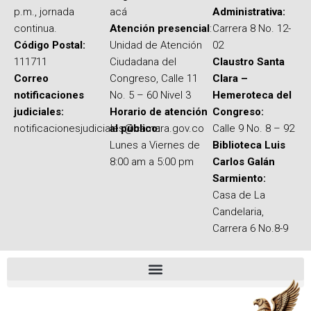
p.m., jornada
acá
Administrativa:
continua.
Atención presencial
:
Carrera 8 No. 12-
Código Postal:
Unidad de Atención
02
111711
Ciudadana del
Claustro Santa
Correo
Congreso, Calle 11
Clara –
notificaciones
No. 5 – 60 Nivel 3
Hemeroteca del
judiciales:
Horario de atención
Congreso:
notificacionesjudiciales@camara.gov.co
al público:
Calle 9 No. 8 – 92
Lunes a Viernes de
Biblioteca Luis
8:00 am a 5:00 pm
Carlos Galán
Sarmiento:
Casa de La
Candelaria,
Carrera 6 No.8-9