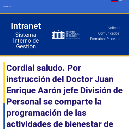
Ir
al
contenido
Intranet
Noticias
Sistema
l
Comunicados
l
Formatos
l
Procesos
Interno de
Gestión
Cordial saludo. Por
instrucción del Doctor Juan
Enrique Aarón jefe División de
Personal se comparte la
programación de las
actividades de bienestar de