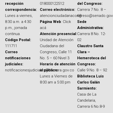
recepción
018000122512
del Congreso:
correspondencia:
Correo electrónico:
Carrera 7 No. 8 –
Lunes a viernes,
atencionciudadanacongreso@senado.gov
68
8:30 a.m. a 4:30
Página Web
: Click
Sede
p.m., jornada
acá
Administrativa:
continua.
Atención presencial
:
Carrera 8 No. 12-
Código Postal:
Unidad de Atención
02
111711
Ciudadana del
Claustro Santa
Correo
Congreso, Calle 11
Clara –
notificaciones
No. 5 – 60 Nivel 3
Hemeroteca del
judiciales:
Horario de atención
Congreso:
notificacionesjudiciales@camara.gov.co
al público:
Calle 9 No. 8 – 92
Lunes a Viernes de
Biblioteca Luis
8:00 am a 5:00 pm
Carlos Galán
Sarmiento:
Casa de La
Candelaria,
Carrera 6 No.8-9