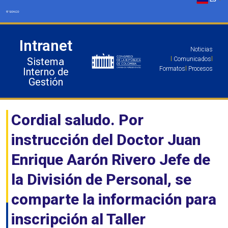
Ir
al
contenido
Intranet
Noticias
Sistema
l
Comunicados
l
Formatos
l
Procesos
Interno de
Gestión
Cordial saludo. Por
instrucción del Doctor Juan
Enrique Aarón Rivero Jefe de
la División de Personal, se
comparte la información para
inscripción al Taller