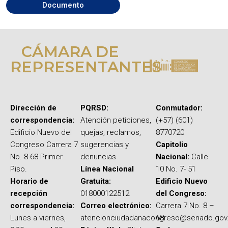
Documento
CÁMARA DE
REPRESENTANTES
Dirección de
PQRSD:
Conmutador:
correspondencia:
Atención peticiones,
(+57) (601)
Edificio Nuevo del
quejas, reclamos,
8770720
Congreso Carrera 7
sugerencias y
Capitolio
No. 8-68 Primer
denuncias
Nacional:
Calle
Piso.
Línea Nacional
10 No. 7- 51
Horario de
Gratuita:
Edificio Nuevo
recepción
018000122512
del Congreso:
correspondencia:
Correo electrónico:
Carrera 7 No. 8 –
Lunes a viernes,
atencionciudadanacongreso@senado.gov
68