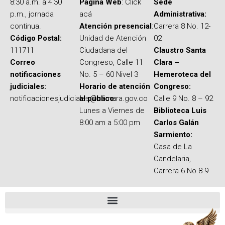
8:30 a.m. a 4:30
Página Web
: Click
Sede
p.m., jornada
acá
Administrativa:
continua.
Atención presencial
:
Carrera 8 No. 12-
Código Postal:
Unidad de Atención
02
111711
Ciudadana del
Claustro Santa
Correo
Congreso, Calle 11
Clara –
notificaciones
No. 5 – 60 Nivel 3
Hemeroteca del
judiciales:
Horario de atención
Congreso:
notificacionesjudiciales@camara.gov.co
al público:
Calle 9 No. 8 – 92
Lunes a Viernes de
Biblioteca Luis
8:00 am a 5:00 pm
Carlos Galán
Sarmiento:
Casa de La
Candelaria,
Carrera 6 No.8-9