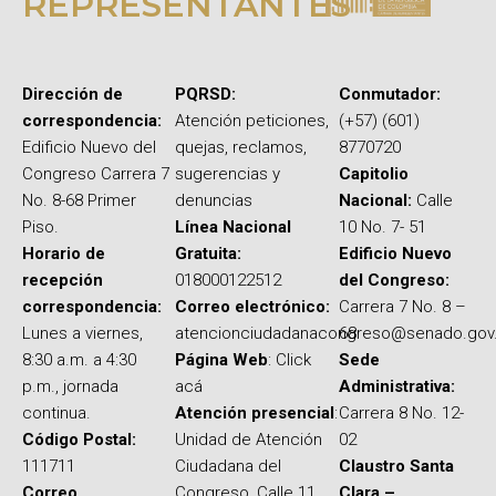
REPRESENTANTES
Dirección de
PQRSD:
Conmutador:
correspondencia:
Atención peticiones,
(+57) (601)
Edificio Nuevo del
quejas, reclamos,
8770720
Congreso Carrera 7
sugerencias y
Capitolio
No. 8-68 Primer
denuncias
Nacional:
Calle
Piso.
Línea Nacional
10 No. 7- 51
Horario de
Gratuita:
Edificio Nuevo
recepción
018000122512
del Congreso:
correspondencia:
Correo electrónico:
Carrera 7 No. 8 –
Lunes a viernes,
atencionciudadanacongreso@senado.gov
68
8:30 a.m. a 4:30
Página Web
: Click
Sede
p.m., jornada
acá
Administrativa:
continua.
Atención presencial
:
Carrera 8 No. 12-
Código Postal:
Unidad de Atención
02
111711
Ciudadana del
Claustro Santa
Correo
Congreso, Calle 11
Clara –