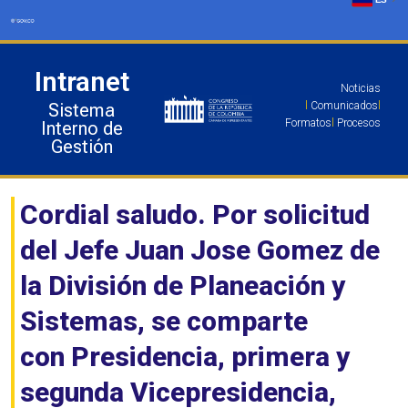
Ir
al
contenido
Intranet
Noticias
Sistema
l
Comunicados
l
Formatos
l
Procesos
Interno de
Gestión
Cordial saludo. Por solicitud
del Jefe Juan Jose Gomez de
la División de Planeación y
Sistemas, se comparte
con Presidencia, primera y
segunda Vicepresidencia,