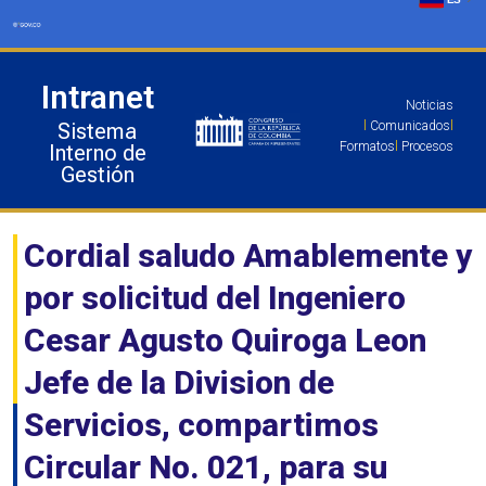
Ir
al
contenido
Intranet
Noticias
Sistema
l
Comunicados
l
Formatos
l
Procesos
Interno de
Gestión
Cordial saludo Amablemente y
por solicitud del Ingeniero
Cesar Agusto Quiroga Leon
Jefe de la Division de
Servicios, compartimos
Circular No. 021, para su