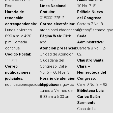
Piso.
Línea Nacional
10 No. 7- 51
Horario de
Gratuita:
Edificio Nuevo
recepción
018000122512
del Congreso:
correspondencia:
Correo electrónico:
Carrera 7 No. 8 –
Lunes a viernes,
atencionciudadanacongreso@senado.gov
68
8:30 a.m. a 4:30
Página Web
: Click
Sede
p.m., jornada
acá
Administrativa:
continua.
Atención presencial
:
Carrera 8 No. 12-
Código Postal:
Unidad de Atención
02
111711
Ciudadana del
Claustro Santa
Correo
Congreso, Calle 11
Clara –
notificaciones
No. 5 – 60 Nivel 3
Hemeroteca del
judiciales:
Horario de atención
Congreso:
notificacionesjudiciales@camara.gov.co
al público:
Calle 9 No. 8 – 92
Lunes a Viernes de
Biblioteca Luis
8:00 am a 5:00 pm
Carlos Galán
Sarmiento:
Casa de La