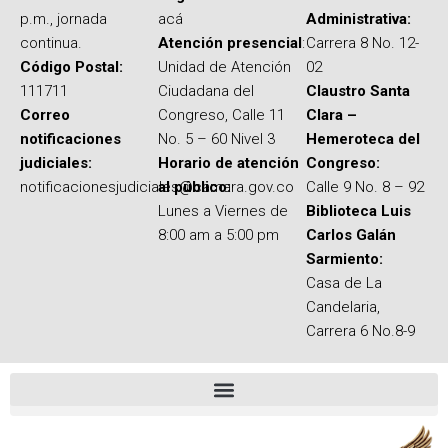
p.m., jornada
acá
Administrativa:
continua.
Atención presencial
:
Carrera 8 No. 12-
Código Postal:
Unidad de Atención
02
111711
Ciudadana del
Claustro Santa
Correo
Congreso, Calle 11
Clara –
notificaciones
No. 5 – 60 Nivel 3
Hemeroteca del
judiciales:
Horario de atención
Congreso:
notificacionesjudiciales@camara.gov.co
al público:
Calle 9 No. 8 – 92
Lunes a Viernes de
Biblioteca Luis
8:00 am a 5:00 pm
Carlos Galán
Sarmiento:
Casa de La
Candelaria,
Carrera 6 No.8-9