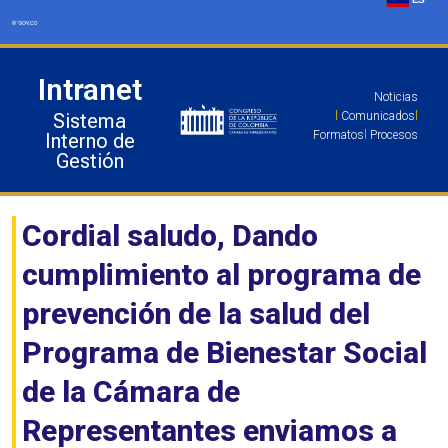
Ir
al
contenido
Intranet
Noticias
Sistema
l
Comunicados
l
Formatos
l
Procesos
Interno de
Gestión
Cordial saludo, Dando
cumplimiento al programa de
prevención de la salud del
Programa de Bienestar Social
de la Cámara de
Representantes enviamos a