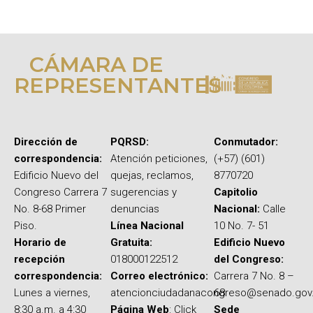
CÁMARA DE
REPRESENTANTES
Dirección de
PQRSD:
Conmutador:
correspondencia:
Atención peticiones,
(+57) (601)
Edificio Nuevo del
quejas, reclamos,
8770720
Congreso Carrera 7
sugerencias y
Capitolio
No. 8-68 Primer
denuncias
Nacional:
Calle
Piso.
Línea Nacional
10 No. 7- 51
Horario de
Gratuita:
Edificio Nuevo
recepción
018000122512
del Congreso:
correspondencia:
Correo electrónico:
Carrera 7 No. 8 –
Lunes a viernes,
atencionciudadanacongreso@senado.gov
68
8:30 a.m. a 4:30
Página Web
: Click
Sede