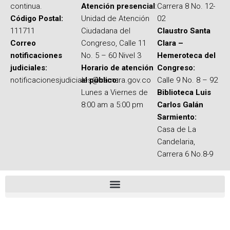
continua.
Atención presencial
:
Carrera 8 No. 12-
Código Postal:
Unidad de Atención
02
111711
Ciudadana del
Claustro Santa
Correo
Congreso, Calle 11
Clara –
notificaciones
No. 5 – 60 Nivel 3
Hemeroteca del
judiciales:
Horario de atención
Congreso:
notificacionesjudiciales@camara.gov.co
al público:
Calle 9 No. 8 – 92
Lunes a Viernes de
Biblioteca Luis
8:00 am a 5:00 pm
Carlos Galán
Sarmiento:
Casa de La
Candelaria,
Carrera 6 No.8-9