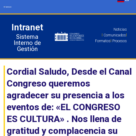
Ir
al
contenido
Intranet
Noticias
Sistema
l
Comunicados
l
Formatos
l
Procesos
Interno de
Gestión
Cordial Saludo, Desde el Canal
Congreso queremos
agradecer su presencia a los
eventos de: «EL CONGRESO
ES CULTURA» . Nos llena de
gratitud y complacencia su