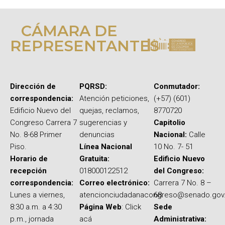
CÁMARA DE
REPRESENTANTES
Dirección de
PQRSD:
Conmutador:
correspondencia:
Atención peticiones,
(+57) (601)
Edificio Nuevo del
quejas, reclamos,
8770720
Congreso Carrera 7
sugerencias y
Capitolio
No. 8-68 Primer
denuncias
Nacional:
Calle
Piso.
Línea Nacional
10 No. 7- 51
Horario de
Gratuita:
Edificio Nuevo
recepción
018000122512
del Congreso:
correspondencia:
Correo electrónico:
Carrera 7 No. 8 –
Lunes a viernes,
atencionciudadanacongreso@senado.gov
68
8:30 a.m. a 4:30
Página Web
: Click
Sede
p.m., jornada
acá
Administrativa: