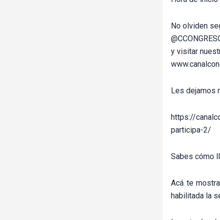
No olviden se
@CCONGRES
y visitar nues
www.canalcon
Les dejamos n
https://canal
participa-2/
Sabes cómo ll
Acá te mostra
habilitada la s