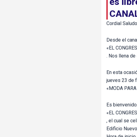
es libr
CANA
Cordial Saludo
Desde el cana
«EL CONGRES
. Nos llena de
En esta ocasi
jueves 23 de f
«MODA PARA
Es bienvenido
«EL CONGRES
, el cual se c
Edificio Nuev
Hora de inicio