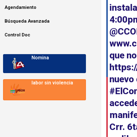
instal
Agendamiento
4:00pm
Búsqueda Avanzada
@CCON
Control Doc
www.ca
que no
Nomina
https:
nuevo 
labor sin violencia
#ElCon
accede
manife
Crr. 6