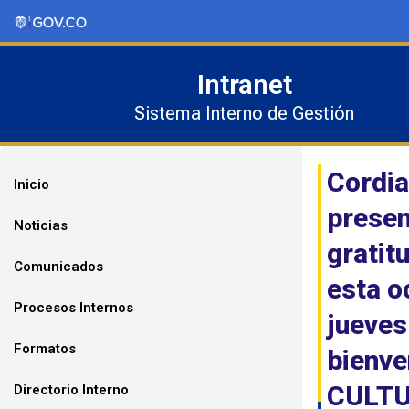
Ir
al
contenido
Intranet
Sistema Interno de Gestión
Cordia
Inicio
presen
Noticias
gratit
Comunicados
esta o
Procesos Internos
jueves
Formatos
bienve
CULTUR
Directorio Interno