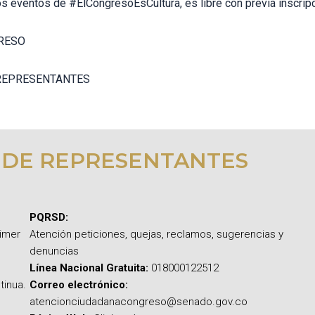
os eventos de #ElCongresoEsCultura, es libre con previa inscripci
RESO
REPRESENTANTES
 DE REPRESENTANTES
PQRSD:
rimer
Atención peticiones, quejas, reclamos, sugerencias y
denuncias
Línea Nacional Gratuita:
018000122512
tinua.
Correo electrónico:
atencionciudadanacongreso@senado.gov.co