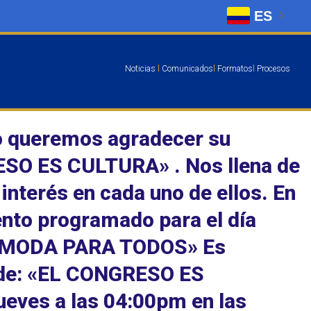
ES
Noticias
l
Comunicados
l
Formatos
l
Procesos
so queremos agradecer su
ESO ES CULTURA» . Nos llena de
interés en cada uno de ellos. En
ento programado para el día
o: «MODA PARA TODOS» Es
s de: «EL CONGRESO ES
jueves a las 04:00pm en las