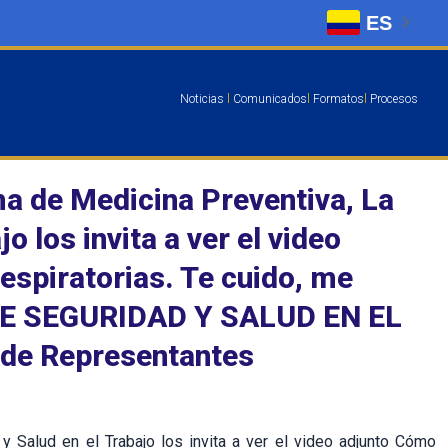
ES
Noticias
l
Comunicados
l
Formatos
l
Procesos
ma de Medicina Preventiva, La
o los invita a ver el video
spiratorias. Te cuido, me
 DE SEGURIDAD Y SALUD EN EL
de Representantes
 Salud en el Trabajo los invita a ver el video adjunto Cómo