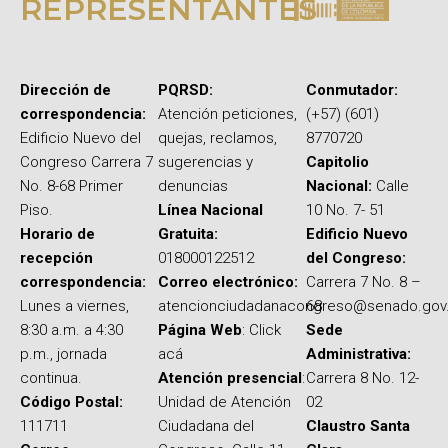
REPRESENTANTES
Dirección de
PQRSD:
Conmutador:
correspondencia:
Atención peticiones,
(+57) (601)
Edificio Nuevo del
quejas, reclamos,
8770720
Congreso Carrera 7
sugerencias y
Capitolio
No. 8-68 Primer
denuncias
Nacional:
Calle
Piso.
Línea Nacional
10 No. 7- 51
Horario de
Gratuita:
Edificio Nuevo
recepción
018000122512
del Congreso:
correspondencia:
Correo electrónico:
Carrera 7 No. 8 –
Lunes a viernes,
atencionciudadanacongreso@senado.gov
68
8:30 a.m. a 4:30
Página Web
: Click
Sede
p.m., jornada
acá
Administrativa:
continua.
Atención presencial
:
Carrera 8 No. 12-
Código Postal:
Unidad de Atención
02
111711
Ciudadana del
Claustro Santa