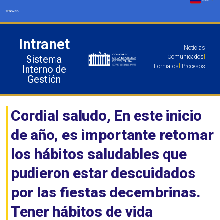
Ir
al
contenido
Intranet
Noticias
Sistema
l
Comunicados
l
Formatos
l
Procesos
Interno de
Gestión
Cordial saludo, En este inicio
de año, es importante retomar
los hábitos saludables que
pudieron estar descuidados
por las fiestas decembrinas.
Tener hábitos de vida