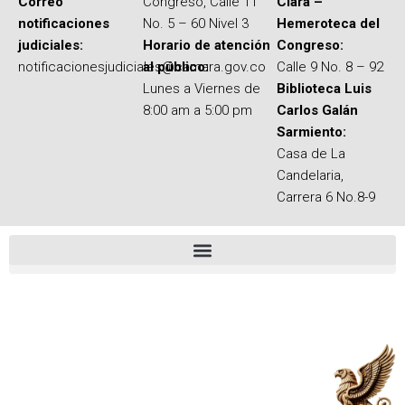
Correo
Congreso, Calle 11
Clara –
notificaciones
No. 5 – 60 Nivel 3
Hemeroteca del
judiciales:
Horario de atención
Congreso:
notificacionesjudiciales@camara.gov.co
al público:
Calle 9 No. 8 – 92
Lunes a Viernes de
Biblioteca Luis
8:00 am a 5:00 pm
Carlos Galán
Sarmiento:
Casa de La
Candelaria,
Carrera 6 No.8-9