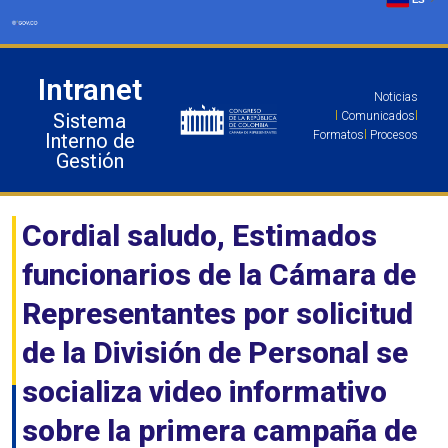
Ir
al
contenido
Intranet
Noticias
Sistema
l
Comunicados
l
Formatos
l
Procesos
Interno de
Gestión
Cordial saludo, Estimados
funcionarios de la Cámara de
Representantes por solicitud
de la División de Personal se
socializa video informativo
sobre la primera campaña de