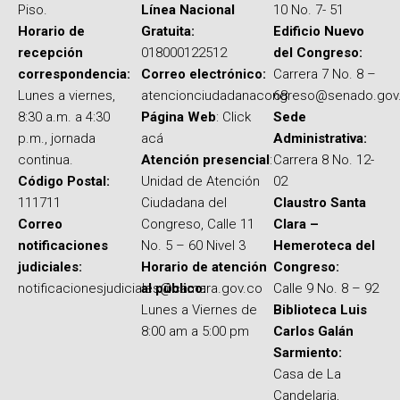
Piso.
Línea Nacional
10 No. 7- 51
Horario de
Gratuita:
Edificio Nuevo
recepción
018000122512
del Congreso:
correspondencia:
Correo electrónico:
Carrera 7 No. 8 –
Lunes a viernes,
atencionciudadanacongreso@senado.gov
68
8:30 a.m. a 4:30
Página Web
: Click
Sede
p.m., jornada
acá
Administrativa:
continua.
Atención presencial
:
Carrera 8 No. 12-
Código Postal:
Unidad de Atención
02
111711
Ciudadana del
Claustro Santa
Correo
Congreso, Calle 11
Clara –
notificaciones
No. 5 – 60 Nivel 3
Hemeroteca del
judiciales:
Horario de atención
Congreso:
notificacionesjudiciales@camara.gov.co
al público:
Calle 9 No. 8 – 92
Lunes a Viernes de
Biblioteca Luis
8:00 am a 5:00 pm
Carlos Galán
Sarmiento:
Casa de La
Candelaria,