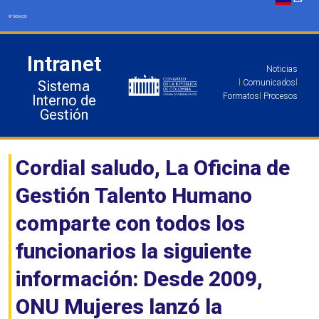
Ir
al
contenido
Intranet
Noticias
Sistema
l
Comunicados
l
Formatos
l
Procesos
Interno de
Gestión
Cordial saludo, La Oficina de
Gestión Talento Humano
comparte con todos los
funcionarios la siguiente
información: Desde 2009,
ONU Mujeres lanzó la