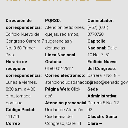
Dirección de
PQRSD:
Conmutador:
correspondencia:
Atención peticiones,
(+57) (601)
Edificio Nuevo del
quejas, reclamos,
8770720
Congreso Carrera 7
sugerencias y
Capitolio
No. 8-68 Primer
denuncias
Nacional:
Calle
Piso.
Línea Nacional
10 No. 7- 51
Horario de
Gratuita:
Edificio Nuevo
recepción
018000122512
del Congreso:
correspondencia:
Correo electrónico:
Carrera 7 No. 8 –
Lunes a viernes,
atencionciudadanacongreso@senado.gov
68
8:30 a.m. a 4:30
Página Web
: Click
Sede
p.m., jornada
acá
Administrativa:
continua.
Atención presencial
:
Carrera 8 No. 12-
Código Postal:
Unidad de Atención
02
111711
Ciudadana del
Claustro Santa
Correo
Congreso, Calle 11
Clara –