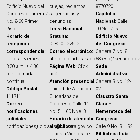
Edificio Nuevo del
quejas, reclamos,
8770720
Congreso Carrera 7
sugerencias y
Capitolio
No. 8-68 Primer
denuncias
Nacional:
Calle
Piso.
Línea Nacional
10 No. 7- 51
Horario de
Gratuita:
Edificio Nuevo
recepción
018000122512
del Congreso:
correspondencia:
Correo electrónico:
Carrera 7 No. 8 –
Lunes a viernes,
atencionciudadanacongreso@senado.gov
68
8:30 a.m. a 4:30
Página Web
: Click
Sede
p.m., jornada
acá
Administrativa:
continua.
Atención presencial
:
Carrera 8 No. 12-
Código Postal:
Unidad de Atención
02
111711
Ciudadana del
Claustro Santa
Correo
Congreso, Calle 11
Clara –
notificaciones
No. 5 – 60 Nivel 3
Hemeroteca del
judiciales:
Horario de atención
Congreso:
notificacionesjudiciales@camara.gov.co
al público:
Calle 9 No. 8 – 92
Lunes a Viernes de
Biblioteca Luis