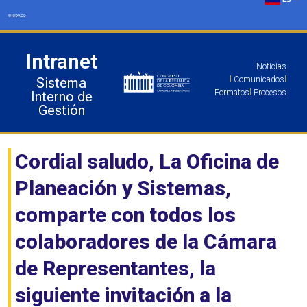
Ir
al
contenido
Intranet
Noticias
Sistema
l
Comunicados
l
Formatos
l
Procesos
Interno de
Gestión
Cordial saludo, La Oficina de
Planeación y Sistemas,
comparte con todos los
colaboradores de la Cámara
de Representantes, la
siguiente invitación a la