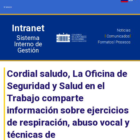
Ir
al
contenido
Intranet
Noticias
Sistema
l
Comunicados
l
Formatos
l
Procesos
Interno de
Gestión
Cordial saludo, La Oficina de
Seguridad y Salud en el
Trabajo comparte
información sobre ejercicios
de respiración, abuso vocal y
técnicas de