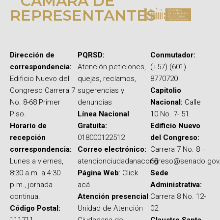
CÁMARA DE
REPRESENTANTES
Dirección de
PQRSD:
Conmutador:
correspondencia:
Atención peticiones,
(+57) (601)
Edificio Nuevo del
quejas, reclamos,
8770720
Congreso Carrera 7
sugerencias y
Capitolio
No. 8-68 Primer
denuncias
Nacional:
Calle
Piso.
Línea Nacional
10 No. 7- 51
Horario de
Gratuita:
Edificio Nuevo
recepción
018000122512
del Congreso:
correspondencia:
Correo electrónico:
Carrera 7 No. 8 –
Lunes a viernes,
atencionciudadanacongreso@senado.gov
68
8:30 a.m. a 4:30
Página Web
: Click
Sede
p.m., jornada
acá
Administrativa:
continua.
Atención presencial
:
Carrera 8 No. 12-
Código Postal:
Unidad de Atención
02