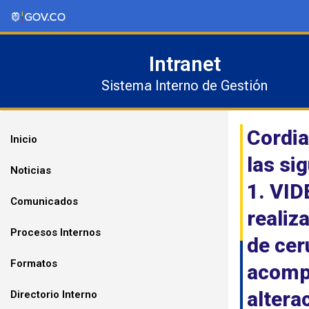
Ir
al
contenido
Intranet
Sistema Interno de Gestión
Cordia
Inicio
las si
Noticias
1. VID
Comunicados
realiz
Procesos Internos
de ce
Formatos
acompa
altera
Directorio Interno