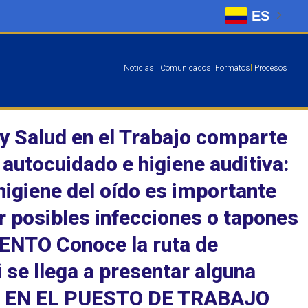
ES
Noticias
l
Comunicados
l
Formatos
l
Procesos
 y Salud en el Trabajo comparte
autocuidado e higiene auditiva:
giene del oído es importante
r posibles infecciones o tapones
NTO Conoce la ruta de
se llega a presentar alguna
IVA EN EL PUESTO DE TRABAJO