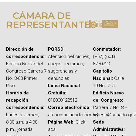
CÁMARA DE
REPRESENTANTES
Dirección de
PQRSD:
Conmutador:
correspondencia:
Atención peticiones,
(+57) (601)
Edificio Nuevo del
quejas, reclamos,
8770720
Congreso Carrera 7
sugerencias y
Capitolio
No. 8-68 Primer
denuncias
Nacional:
Calle
Piso.
Línea Nacional
10 No. 7- 51
Horario de
Gratuita:
Edificio Nuevo
recepción
018000122512
del Congreso:
correspondencia:
Correo electrónico:
Carrera 7 No. 8 –
Lunes a viernes,
atencionciudadanacongreso@senado.gov
68
8:30 a.m. a 4:30
Página Web
: Click
Sede
p.m., jornada
acá
Administrativa: