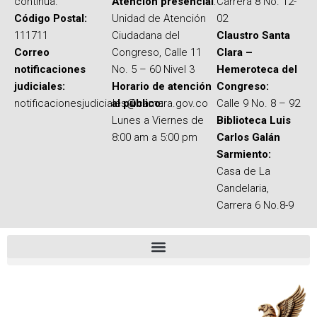
continua.
Atención presencial
:
Carrera 8 No. 12-
Código Postal:
Unidad de Atención
02
111711
Ciudadana del
Claustro Santa
Correo
Congreso, Calle 11
Clara –
notificaciones
No. 5 – 60 Nivel 3
Hemeroteca del
judiciales:
Horario de atención
Congreso:
notificacionesjudiciales@camara.gov.co
al público:
Calle 9 No. 8 – 92
Lunes a Viernes de
Biblioteca Luis
8:00 am a 5:00 pm
Carlos Galán
Sarmiento:
Casa de La
Candelaria,
Carrera 6 No.8-9