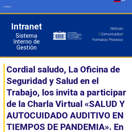
Ir
al
contenido
Intranet
Noticias
Sistema
l
Comunicados
l
Formatos
l
Procesos
Interno de
Gestión
Cordial saludo, La Oficina de
Seguridad y Salud en el
Trabajo, los invita a participar
de la Charla Virtual «SALUD Y
AUTOCUIDADO AUDITIVO EN
TIEMPOS DE PANDEMIA». En