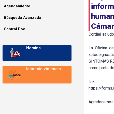
inform
Agendamiento
humano
Búsqueda Avanzada
Cámar
Control Doc
Cordial saludo
Nomina
La Oficina de
autodiagnóstic
SÍNTOMAS RE
como parte de 
labor sin violencia
link:
https://form
Agradecemos s