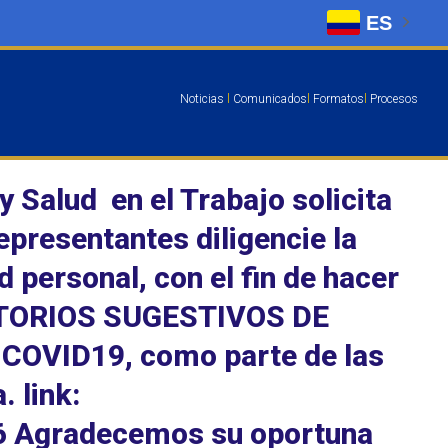
ES
Noticias
l
Comunicados
l
Formatos
l
Procesos
y Salud en el Trabajo solicita
presentantes diligencie la
 personal, con el fin de hacer
ATORIOS SUGESTIVOS DE
OVID19, como parte de las
. link:
6 Agradecemos su oportuna