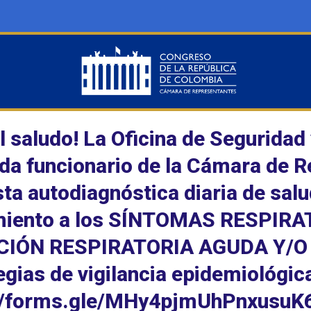
l saludo! La Oficina de Seguridad 
da funcionario de la Cámara de Re
ta autodiagnóstica diaria de salud
miento a los SÍNTOMAS RESPIR
CIÓN RESPIRATORIA AGUDA Y/O C
egias de vigilancia epidemiológica
://forms.gle/MHy4pjmUhPnxusuK