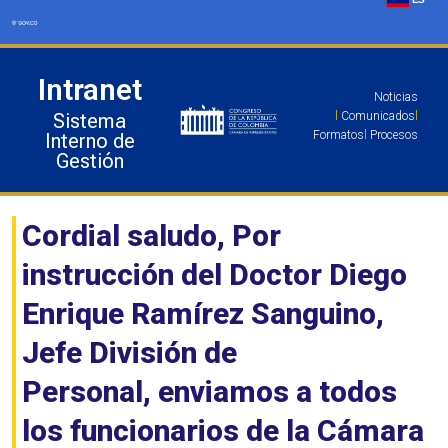
Ir
al
contenido
Intranet
Noticias
Sistema
l
Comunicados
l
Formatos
l
Procesos
Interno de
Gestión
Cordial saludo, Por
instrucción del Doctor Diego
Enrique Ramírez Sanguino,
Jefe División de
Personal, enviamos a todos
los funcionarios de la Cámara