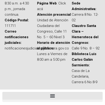
8:30 a.m. a 4:30
Página Web
: Click
Sede
p.m., jornada
acá
Administrativa:
continua.
Atención presencial
:
Carrera 8 No. 12-
Código Postal:
Unidad de Atención
02
111711
Ciudadana del
Claustro Santa
Correo
Congreso, Calle 11
Clara –
notificaciones
No. 5 – 60 Nivel 3
Hemeroteca del
judiciales:
Horario de atención
Congreso:
notificacionesjudiciales@camara.gov.co
al público:
Calle 9 No. 8 – 92
Lunes a Viernes de
Biblioteca Luis
8:00 am a 5:00 pm
Carlos Galán
Sarmiento:
Casa de La
Candelaria,
Carrera 6 No.8-9