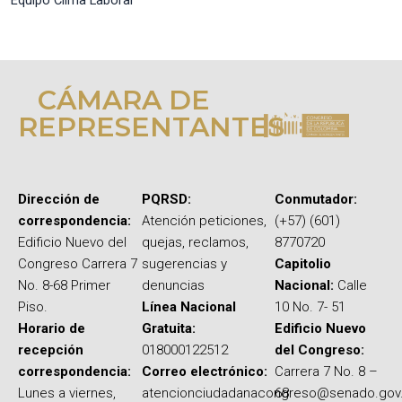
CÁMARA DE
REPRESENTANTES
Dirección de
PQRSD:
Conmutador:
correspondencia:
Atención peticiones,
(+57) (601)
Edificio Nuevo del
quejas, reclamos,
8770720
Congreso Carrera 7
sugerencias y
Capitolio
No. 8-68 Primer
denuncias
Nacional:
Calle
Piso.
Línea Nacional
10 No. 7- 51
Horario de
Gratuita:
Edificio Nuevo
recepción
018000122512
del Congreso:
correspondencia:
Correo electrónico:
Carrera 7 No. 8 –
Lunes a viernes,
atencionciudadanacongreso@senado.gov
68