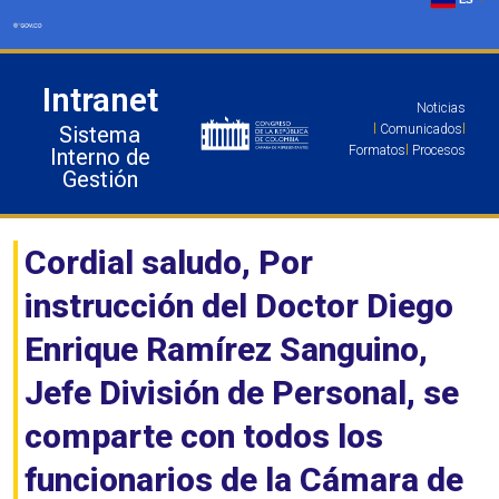
Ir
al
contenido
Intranet
Noticias
Sistema
l
Comunicados
l
Formatos
l
Procesos
Interno de
Gestión
Cordial saludo, Por
instrucción del Doctor Diego
Enrique Ramírez Sanguino,
Jefe División de Personal, se
comparte con todos los
funcionarios de la Cámara de