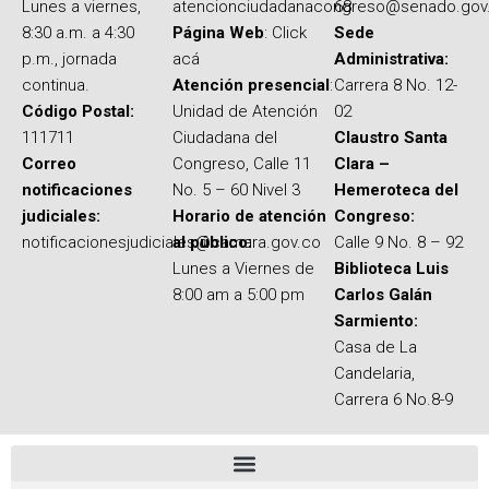
Lunes a viernes,
atencionciudadanacongreso@senado.gov
68
8:30 a.m. a 4:30
Página Web
: Click
Sede
p.m., jornada
acá
Administrativa:
continua.
Atención presencial
:
Carrera 8 No. 12-
Código Postal:
Unidad de Atención
02
111711
Ciudadana del
Claustro Santa
Correo
Congreso, Calle 11
Clara –
notificaciones
No. 5 – 60 Nivel 3
Hemeroteca del
judiciales:
Horario de atención
Congreso:
notificacionesjudiciales@camara.gov.co
al público:
Calle 9 No. 8 – 92
Lunes a Viernes de
Biblioteca Luis
8:00 am a 5:00 pm
Carlos Galán
Sarmiento:
Casa de La
Candelaria,
Carrera 6 No.8-9