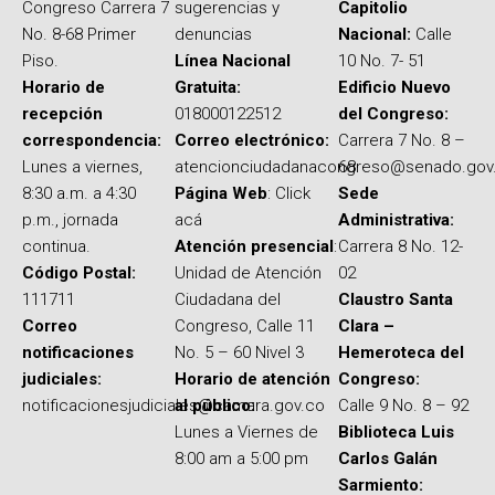
Congreso Carrera 7
sugerencias y
Capitolio
No. 8-68 Primer
denuncias
Nacional:
Calle
Piso.
Línea Nacional
10 No. 7- 51
Horario de
Gratuita:
Edificio Nuevo
recepción
018000122512
del Congreso:
correspondencia:
Correo electrónico:
Carrera 7 No. 8 –
Lunes a viernes,
atencionciudadanacongreso@senado.gov
68
8:30 a.m. a 4:30
Página Web
: Click
Sede
p.m., jornada
acá
Administrativa:
continua.
Atención presencial
:
Carrera 8 No. 12-
Código Postal:
Unidad de Atención
02
111711
Ciudadana del
Claustro Santa
Correo
Congreso, Calle 11
Clara –
notificaciones
No. 5 – 60 Nivel 3
Hemeroteca del
judiciales:
Horario de atención
Congreso:
notificacionesjudiciales@camara.gov.co
al público:
Calle 9 No. 8 – 92
Lunes a Viernes de
Biblioteca Luis
8:00 am a 5:00 pm
Carlos Galán
Sarmiento: