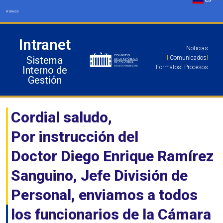
Ir
al
contenido
Intranet
Noticias
Sistema
l
Comunicados
l
Formatos
l
Procesos
Interno de
Gestión
Cordial saludo,
Por instrucción del
Doctor Diego Enrique Ramírez
Sanguino, Jefe División de
Personal, enviamos a todos
los funcionarios de la Cámara