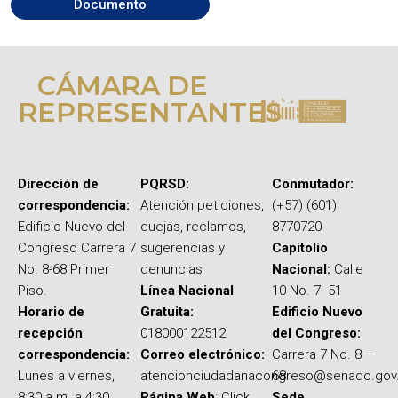
Documento
CÁMARA DE
REPRESENTANTES
Dirección de
PQRSD:
Conmutador:
correspondencia:
Atención peticiones,
(+57) (601)
Edificio Nuevo del
quejas, reclamos,
8770720
Congreso Carrera 7
sugerencias y
Capitolio
No. 8-68 Primer
denuncias
Nacional:
Calle
Piso.
Línea Nacional
10 No. 7- 51
Horario de
Gratuita:
Edificio Nuevo
recepción
018000122512
del Congreso:
correspondencia:
Correo electrónico:
Carrera 7 No. 8 –
Lunes a viernes,
atencionciudadanacongreso@senado.gov
68
8:30 a.m. a 4:30
Página Web
: Click
Sede