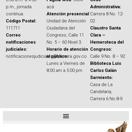
p.m., jornada
acá
Administrativa:
continua.
Atención presencial
:
Carrera 8 No. 12-
Código Postal:
Unidad de Atención
02
111711
Ciudadana del
Claustro Santa
Correo
Congreso, Calle 11
Clara –
notificaciones
No. 5 – 60 Nivel 3
Hemeroteca del
judiciales:
Horario de atención
Congreso:
notificacionesjudiciales@camara.gov.co
al público:
Calle 9 No. 8 – 92
Lunes a Viernes de
Biblioteca Luis
8:00 am a 5:00 pm
Carlos Galán
Sarmiento:
Casa de La
Candelaria,
Carrera 6 No.8-9