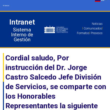
Ir
al
contenido
Intranet
Noticias
Sistema
l
Comunicados
l
Formatos
l
Procesos
Interno de
Gestión
Cordial saludo, Por
instrucción del Dr. Jorge
Castro Salcedo Jefe División
de Servicios, se comparte con
los Honorables
Representantes la siguiente