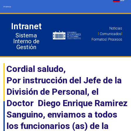
Ir
al
contenido
Intranet
Noticias
Sistema
l
Comunicados
l
Formatos
l
Procesos
Interno de
Gestión
Cordial saludo,
Por instrucción del Jefe de la
División de Personal, el
Doctor Diego Enrique Ramirez
Sanguino, enviamos a todos
los funcionarios (as) de la