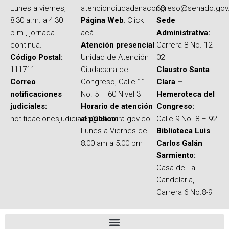
Lunes a viernes,
atencionciudadanacongreso@senado.gov
68
8:30 a.m. a 4:30
Página Web
: Click
Sede
p.m., jornada
acá
Administrativa:
continua.
Atención presencial
:
Carrera 8 No. 12-
Código Postal:
Unidad de Atención
02
111711
Ciudadana del
Claustro Santa
Correo
Congreso, Calle 11
Clara –
notificaciones
No. 5 – 60 Nivel 3
Hemeroteca del
judiciales:
Horario de atención
Congreso:
notificacionesjudiciales@camara.gov.co
al público:
Calle 9 No. 8 – 92
Lunes a Viernes de
Biblioteca Luis
8:00 am a 5:00 pm
Carlos Galán
Sarmiento:
Casa de La
Candelaria,
Carrera 6 No.8-9