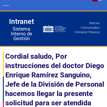
Ir
al
contenido
Intranet
Noticias
Sistema
l
Comunicados
l
Formatos
l
Procesos
Interno de
Gestión
Cordial saludo, Por
instrucciones del doctor Diego
Enrique Ramírez Sanguino,
Jefe de la División de Personal
hacemos llegar la presente
solicitud para ser atendida