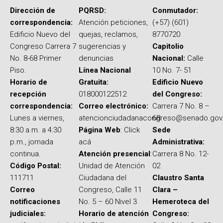
Dirección de
PQRSD:
Conmutador:
correspondencia:
Atención peticiones,
(+57) (601)
Edificio Nuevo del
quejas, reclamos,
8770720
Congreso Carrera 7
sugerencias y
Capitolio
No. 8-68 Primer
denuncias
Nacional:
Calle
Piso.
Línea Nacional
10 No. 7- 51
Horario de
Gratuita:
Edificio Nuevo
recepción
018000122512
del Congreso:
correspondencia:
Correo electrónico:
Carrera 7 No. 8 –
Lunes a viernes,
atencionciudadanacongreso@senado.gov
68
8:30 a.m. a 4:30
Página Web
: Click
Sede
p.m., jornada
acá
Administrativa:
continua.
Atención presencial
:
Carrera 8 No. 12-
Código Postal:
Unidad de Atención
02
111711
Ciudadana del
Claustro Santa
Correo
Congreso, Calle 11
Clara –
notificaciones
No. 5 – 60 Nivel 3
Hemeroteca del
judiciales:
Horario de atención
Congreso: