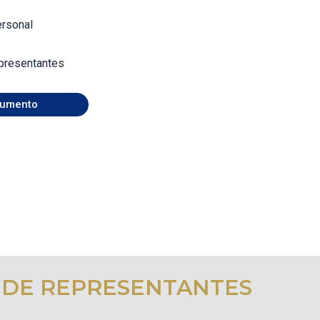
ersonal
presentantes
umento
 DE REPRESENTANTES