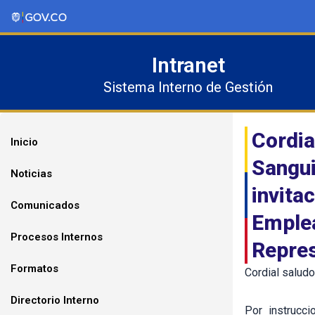
Ir
al
contenido
Intranet
Sistema Interno de Gestión
Cordia
Inicio
Sangui
Noticias
invita
Comunicados
Emplea
Procesos Internos
Repre
Formatos
Cordial saludo
Directorio Interno
Por instrucci