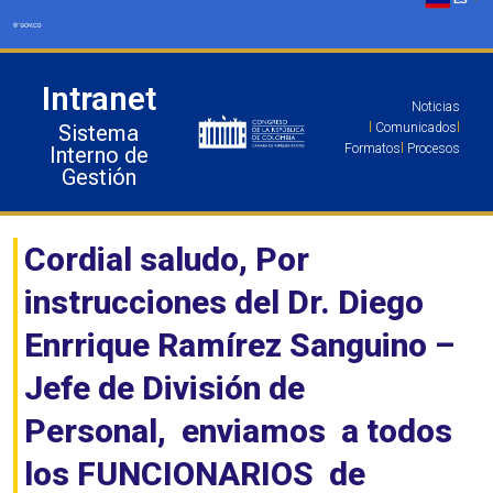
Ir
al
contenido
Intranet
Noticias
Sistema
l
Comunicados
l
Formatos
l
Procesos
Interno de
Gestión
Cordial saludo, Por
instrucciones del Dr. Diego
Enrrique Ramírez Sanguino –
Jefe de División de
Personal, enviamos a todos
los FUNCIONARIOS de