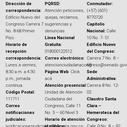
Dirección de
PQRSD:
Conmutador:
correspondencia:
Atención peticiones,
(+57) (601)
Edificio Nuevo del
quejas, reclamos,
8770720
Congreso Carrera 7
sugerencias y
Capitolio
No. 8-68 Primer
denuncias
Nacional:
Calle
Piso.
Línea Nacional
10 No. 7- 51
Horario de
Gratuita:
Edificio Nuevo
recepción
018000122512
del Congreso:
correspondencia:
Correo electrónico:
Carrera 7 No. 8 –
Lunes a viernes,
atencionciudadanacongreso@senado.gov
68
8:30 a.m. a 4:30
Página Web
: Click
Sede
p.m., jornada
acá
Administrativa:
continua.
Atención presencial
:
Carrera 8 No. 12-
Código Postal:
Unidad de Atención
02
111711
Ciudadana del
Claustro Santa
Correo
Congreso, Calle 11
Clara –
notificaciones
No. 5 – 60 Nivel 3
Hemeroteca del
judiciales:
Horario de atención
Congreso:
notificacionesjudiciales@camara.gov.co
al público:
Calle 9 No. 8 – 92