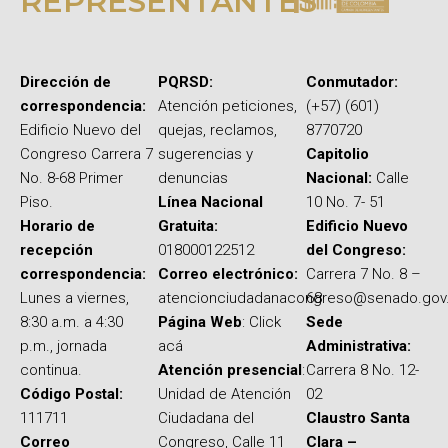
REPRESENTANTES
Dirección de
PQRSD:
Conmutador:
correspondencia:
Atención peticiones,
(+57) (601)
Edificio Nuevo del
quejas, reclamos,
8770720
Congreso Carrera 7
sugerencias y
Capitolio
No. 8-68 Primer
denuncias
Nacional:
Calle
Piso.
Línea Nacional
10 No. 7- 51
Horario de
Gratuita:
Edificio Nuevo
recepción
018000122512
del Congreso:
correspondencia:
Correo electrónico:
Carrera 7 No. 8 –
Lunes a viernes,
atencionciudadanacongreso@senado.gov
68
8:30 a.m. a 4:30
Página Web
: Click
Sede
p.m., jornada
acá
Administrativa:
continua.
Atención presencial
:
Carrera 8 No. 12-
Código Postal:
Unidad de Atención
02
111711
Ciudadana del
Claustro Santa
Correo
Congreso, Calle 11
Clara –