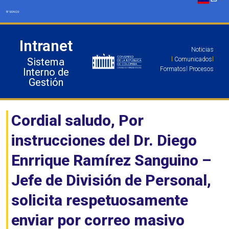
Ir
al
contenido
Intranet
Noticias
Sistema
l
Comunicados
l
Formatos
l
Procesos
Interno de
Gestión
Cordial saludo, Por
instrucciones del Dr. Diego
Enrrique Ramírez Sanguino –
Jefe de División de Personal,
solicita respetuosamente
enviar por correo masivo