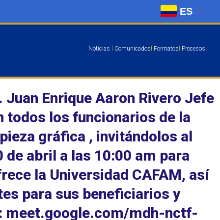
ES
Noticias
l
Comunicados
l
Formatos
l
Procesos
r. Juan Enrique Aaron Rivero Jefe
n todos los funcionarios de la
ieza gráfica , invitándolos al
 de abril a las 10:00 am para
frece la Universidad CAFAM, así
es para sus beneficiarios y
ar: meet.google.com/mdh-nctf-