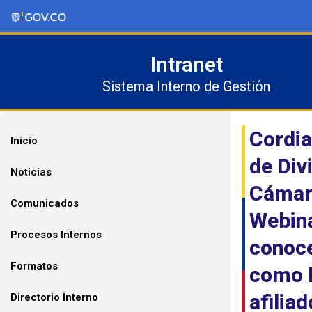
Ir
al
contenido
Intranet
Sistema Interno de Gestión
Cordia
Inicio
de Div
Noticias
Cámara
Comunicados
Webina
Procesos Internos
conoce
Formatos
como l
afilia
Directorio Interno