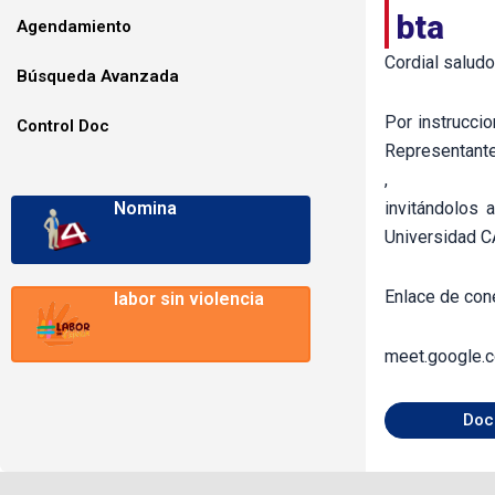
bta
Agendamiento
Cordial saludo
Búsqueda Avanzada
Por instrucci
Control Doc
Representantes
,
Nomina
invitándolos 
Universidad CA
Enlace de cone
labor sin violencia
meet.google.
Doc