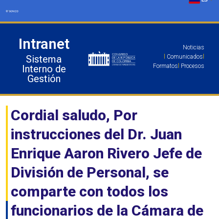
Ir
al
contenido
Intranet
Noticias
Sistema
l
Comunicados
l
Formatos
l
Procesos
Interno de
Gestión
Cordial saludo, Por
instrucciones del Dr. Juan
Enrique Aaron Rivero Jefe de
División de Personal, se
comparte con todos los
funcionarios de la Cámara de