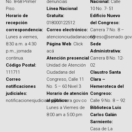
No. 8-68 Primer
denuncias
Nacional:
Calle
Piso.
Línea Nacional
10 No. 7- 51
Horario de
Gratuita:
Edificio Nuevo
recepción
018000122512
del Congreso:
correspondencia:
Correo electrónico:
Carrera 7 No. 8 –
Lunes a viernes,
atencionciudadanacongreso@senado.gov
68
8:30 a.m. a 4:30
Página Web
: Click
Sede
p.m., jornada
acá
Administrativa:
continua.
Atención presencial
:
Carrera 8 No. 12-
Código Postal:
Unidad de Atención
02
111711
Ciudadana del
Claustro Santa
Correo
Congreso, Calle 11
Clara –
notificaciones
No. 5 – 60 Nivel 3
Hemeroteca del
judiciales:
Horario de atención
Congreso:
notificacionesjudiciales@camara.gov.co
al público:
Calle 9 No. 8 – 92
Lunes a Viernes de
Biblioteca Luis
8:00 am a 5:00 pm
Carlos Galán
Sarmiento:
Casa de La