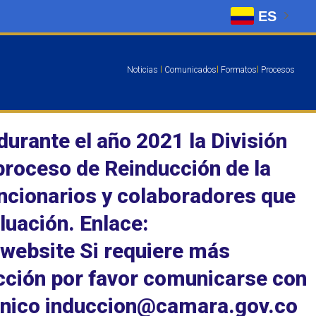
ES
Noticias
l
Comunicados
l
Formatos
l
Procesos
durante el año 2021 la División
proceso de Reinducción de la
uncionarios y colaboradores que
luación. Enlace:
/website Si requiere más
cción por favor comunicarse con
trónico induccion@camara.gov.co