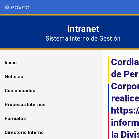
Ir
al
contenido
Intranet
Sistema Interno de Gestión
Cordia
Inicio
de Per
Noticias
Corpor
Comunicados
realic
Procesos Internos
https:
Formatos
inform
la Div
Directorio Interno