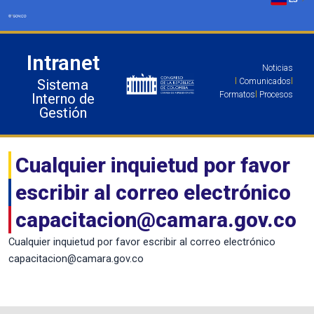
Ir
al
contenido
Intranet
Noticias
Sistema
l
Comunicados
l
Formatos
l
Procesos
Interno de
Gestión
Cualquier inquietud por favor
escribir al correo electrónico
capacitacion@camara.gov.co
Cualquier inquietud por favor escribir al correo electrónico
capacitacion@camara.gov.co