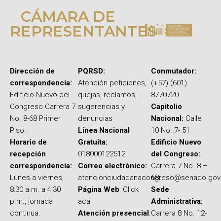
CÁMARA DE
REPRESENTANTES
Dirección de
PQRSD:
Conmutador:
correspondencia:
Atención peticiones,
(+57) (601)
Edificio Nuevo del
quejas, reclamos,
8770720
Congreso Carrera 7
sugerencias y
Capitolio
No. 8-68 Primer
denuncias
Nacional:
Calle
Piso.
Línea Nacional
10 No. 7- 51
Horario de
Gratuita:
Edificio Nuevo
recepción
018000122512
del Congreso:
correspondencia:
Correo electrónico:
Carrera 7 No. 8 –
Lunes a viernes,
atencionciudadanacongreso@senado.gov
68
8:30 a.m. a 4:30
Página Web
: Click
Sede
p.m., jornada
acá
Administrativa:
continua.
Atención presencial
:
Carrera 8 No. 12-