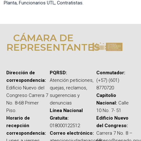
Planta, Funcionarios UTL, Contratistas.
CÁMARA DE
REPRESENTANTES
Dirección de
PQRSD:
Conmutador:
correspondencia:
Atención peticiones,
(+57) (601)
Edificio Nuevo del
quejas, reclamos,
8770720
Congreso Carrera 7
sugerencias y
Capitolio
No. 8-68 Primer
denuncias
Nacional:
Calle
Piso.
Línea Nacional
10 No. 7- 51
Horario de
Gratuita:
Edificio Nuevo
recepción
018000122512
del Congreso:
correspondencia:
Correo electrónico:
Carrera 7 No. 8 –
Lunes a viernes,
atencionciudadanacongreso@senado.gov
68