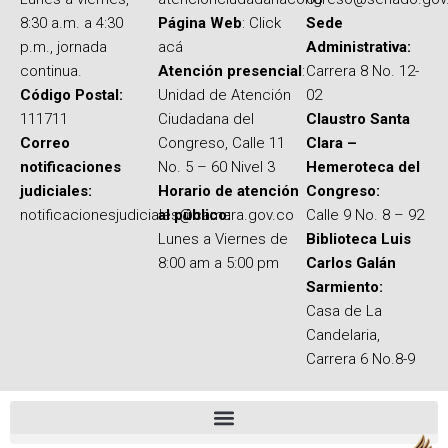
8:30 a.m. a 4:30
Página Web
: Click
Sede
p.m., jornada
acá
Administrativa:
continua.
Atención presencial
:
Carrera 8 No. 12-
Código Postal:
Unidad de Atención
02
111711
Ciudadana del
Claustro Santa
Correo
Congreso, Calle 11
Clara –
notificaciones
No. 5 – 60 Nivel 3
Hemeroteca del
judiciales:
Horario de atención
Congreso:
notificacionesjudiciales@camara.gov.co
al público:
Calle 9 No. 8 – 92
Lunes a Viernes de
Biblioteca Luis
8:00 am a 5:00 pm
Carlos Galán
Sarmiento:
Casa de La
Candelaria,
Carrera 6 No.8-9