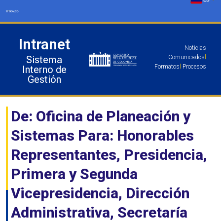
Ir
al
contenido
Intranet
Noticias
Sistema
l
Comunicados
l
Formatos
l
Procesos
Interno de
Gestión
De: Oficina de Planeación y
Sistemas Para: Honorables
Representantes, Presidencia,
Primera y Segunda
Vicepresidencia, Dirección
Administrativa, Secretaría