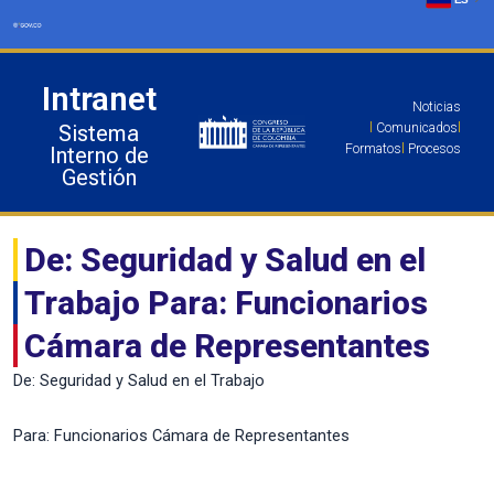
Ir
al
contenido
Intranet
Noticias
Sistema
l
Comunicados
l
Formatos
l
Procesos
Interno de
Gestión
De: Seguridad y Salud en el
Trabajo Para: Funcionarios
Cámara de Representantes
De: Seguridad y Salud en el Trabajo
Para: Funcionarios Cámara de Representantes