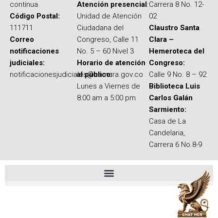
continua.
Atención presencial
:
Carrera 8 No. 12-
Código Postal:
Unidad de Atención
02
111711
Ciudadana del
Claustro Santa
Correo
Congreso, Calle 11
Clara –
notificaciones
No. 5 – 60 Nivel 3
Hemeroteca del
judiciales:
Horario de atención
Congreso:
notificacionesjudiciales@camara.gov.co
al público:
Calle 9 No. 8 – 92
Lunes a Viernes de
Biblioteca Luis
8:00 am a 5:00 pm
Carlos Galán
Sarmiento:
Casa de La
Candelaria,
Carrera 6 No.8-9