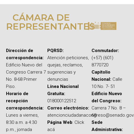
CÁMARA DE
REPRESENTANTES
Dirección de
PQRSD:
Conmutador:
correspondencia:
Atención peticiones,
(+57) (601)
Edificio Nuevo del
quejas, reclamos,
8770720
Congreso Carrera 7
sugerencias y
Capitolio
No. 8-68 Primer
denuncias
Nacional:
Calle
Piso.
Línea Nacional
10 No. 7- 51
Horario de
Gratuita:
Edificio Nuevo
recepción
018000122512
del Congreso:
correspondencia:
Correo electrónico:
Carrera 7 No. 8 –
Lunes a viernes,
atencionciudadanacongreso@senado.gov
68
8:30 a.m. a 4:30
Página Web
: Click
Sede
p.m., jornada
acá
Administrativa: