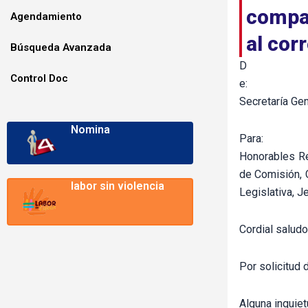
compar
Agendamiento
al cor
Búsqueda Avanzada
D
Control Doc
e:
Secretaría Gen
Nomina
Para:
Honorables Re
de Comisión, 
labor sin violencia
Legislativa, J
Cordial saludo
Por solicitud 
Alguna inquiet