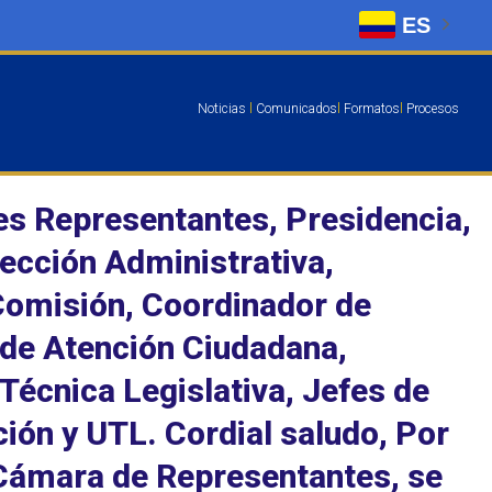
ES
Noticias
l
Comunicados
l
Formatos
l
Procesos
les Representantes, Presidencia,
ección Administrativa,
Comisión, Coordinador de
 de Atención Ciudadana,
Técnica Legislativa, Jefes de
ción y UTL. Cordial saludo, Por
a Cámara de Representantes, se