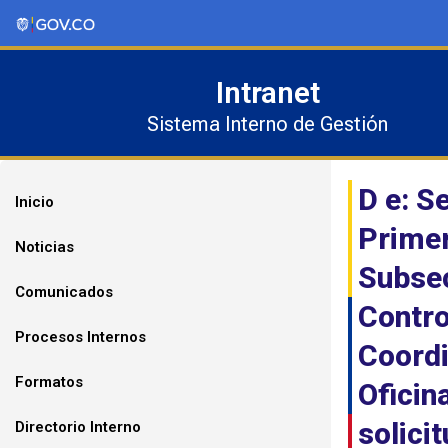
Ir
al
contenido
Intranet
Sistema Interno de Gestión
D e: S
Inicio
Primer
Noticias
Subsec
Comunicados
Contro
Procesos Internos
Coordi
Formatos
Oficin
solici
Directorio Interno