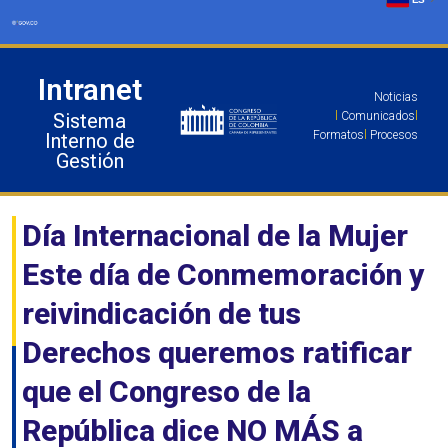
Ir
al
contenido
Intranet
Noticias
Sistema
l
Comunicados
l
Formatos
l
Procesos
Interno de
Gestión
Día Internacional de la Mujer
Este día de Conmemoración y
reivindicación de tus
Derechos queremos ratificar
que el Congreso de la
República dice NO MÁS a