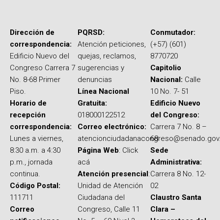
Dirección de
PQRSD:
Conmutador:
correspondencia:
Atención peticiones,
(+57) (601)
Edificio Nuevo del
quejas, reclamos,
8770720
Congreso Carrera 7
sugerencias y
Capitolio
No. 8-68 Primer
denuncias
Nacional:
Calle
Piso.
Línea Nacional
10 No. 7- 51
Horario de
Gratuita:
Edificio Nuevo
recepción
018000122512
del Congreso:
correspondencia:
Correo electrónico:
Carrera 7 No. 8 –
Lunes a viernes,
atencionciudadanacongreso@senado.gov
68
8:30 a.m. a 4:30
Página Web
: Click
Sede
p.m., jornada
acá
Administrativa:
continua.
Atención presencial
:
Carrera 8 No. 12-
Código Postal:
Unidad de Atención
02
111711
Ciudadana del
Claustro Santa
Correo
Congreso, Calle 11
Clara –