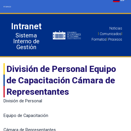
Ir
al
contenido
Intranet
Noticias
Sistema
l
Comunicados
l
Formatos
l
Procesos
Interno de
Gestión
División de Personal Equipo
de Capacitación Cámara de
Representantes
División de Personal
Equipo de Capacitación
Cámara de Representantes