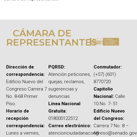
CÁMARA DE
REPRESENTANTES
Dirección de
PQRSD:
Conmutador:
correspondencia:
Atención peticiones,
(+57) (601)
Edificio Nuevo del
quejas, reclamos,
8770720
Congreso Carrera 7
sugerencias y
Capitolio
No. 8-68 Primer
denuncias
Nacional:
Calle
Piso.
Línea Nacional
10 No. 7- 51
Horario de
Gratuita:
Edificio Nuevo
recepción
018000122512
del Congreso:
correspondencia:
Correo electrónico:
Carrera 7 No. 8 –
Lunes a viernes,
atencionciudadanacongreso@senado.gov
68