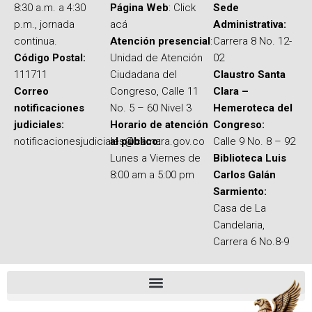
8:30 a.m. a 4:30
Página Web
: Click
Sede
p.m., jornada
acá
Administrativa:
continua.
Atención presencial
:
Carrera 8 No. 12-
Código Postal:
Unidad de Atención
02
111711
Ciudadana del
Claustro Santa
Correo
Congreso, Calle 11
Clara –
notificaciones
No. 5 – 60 Nivel 3
Hemeroteca del
judiciales:
Horario de atención
Congreso:
notificacionesjudiciales@camara.gov.co
al público:
Calle 9 No. 8 – 92
Lunes a Viernes de
Biblioteca Luis
8:00 am a 5:00 pm
Carlos Galán
Sarmiento:
Casa de La
Candelaria,
Carrera 6 No.8-9