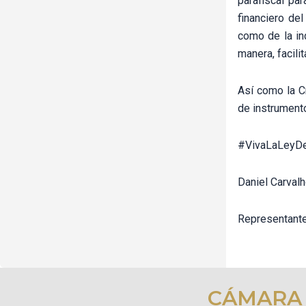
parafiscal par
financiero de
como de la in
manera, facili
Así como la C
de instrumento
#VivaLaLeyD
Daniel Carval
Representante
CÁMARA