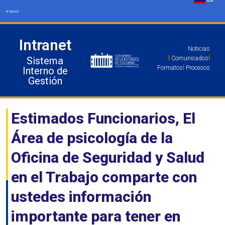
Ir
al
contenido
Intranet
Noticias
Sistema
l
Comunicados
l
Formatos
l
Procesos
Interno de
Gestión
Estimados Funcionarios, El
Área de psicología de la
Oficina de Seguridad y Salud
en el Trabajo comparte con
ustedes información
importante para tener en