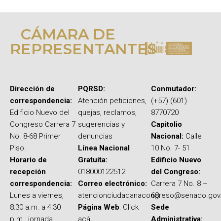
CÁMARA DE
REPRESENTANTES
Dirección de
PQRSD:
Conmutador:
correspondencia:
Atención peticiones,
(+57) (601)
Edificio Nuevo del
quejas, reclamos,
8770720
Congreso Carrera 7
sugerencias y
Capitolio
No. 8-68 Primer
denuncias
Nacional:
Calle
Piso.
Línea Nacional
10 No. 7- 51
Horario de
Gratuita:
Edificio Nuevo
recepción
018000122512
del Congreso:
correspondencia:
Correo electrónico:
Carrera 7 No. 8 –
Lunes a viernes,
atencionciudadanacongreso@senado.gov
68
8:30 a.m. a 4:30
Página Web
: Click
Sede
p.m., jornada
acá
Administrativa: