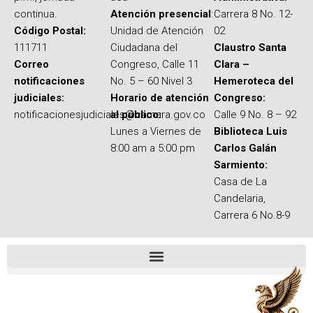
continua.
Atención presencial
:
Carrera 8 No. 12-
Código Postal:
Unidad de Atención
02
111711
Ciudadana del
Claustro Santa
Correo
Congreso, Calle 11
Clara –
notificaciones
No. 5 – 60 Nivel 3
Hemeroteca del
judiciales:
Horario de atención
Congreso:
notificacionesjudiciales@camara.gov.co
al público:
Calle 9 No. 8 – 92
Lunes a Viernes de
Biblioteca Luis
8:00 am a 5:00 pm
Carlos Galán
Sarmiento:
Casa de La
Candelaria,
Carrera 6 No.8-9