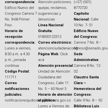
correspondencia:
Atención peticiones,
(+57) (601)
Edificio Nuevo del
quejas, reclamos,
8770720
Congreso Carrera 7
sugerencias y
Capitolio
No. 8-68 Primer
denuncias
Nacional:
Calle
Piso.
Línea Nacional
10 No. 7- 51
Horario de
Gratuita:
Edificio Nuevo
recepción
018000122512
del Congreso:
correspondencia:
Correo electrónico:
Carrera 7 No. 8 –
Lunes a viernes,
atencionciudadanacongreso@senado.gov
68
8:30 a.m. a 4:30
Página Web
: Click
Sede
p.m., jornada
acá
Administrativa:
continua.
Atención presencial
:
Carrera 8 No. 12-
Código Postal:
Unidad de Atención
02
111711
Ciudadana del
Claustro Santa
Correo
Congreso, Calle 11
Clara –
notificaciones
No. 5 – 60 Nivel 3
Hemeroteca del
judiciales:
Horario de atención
Congreso:
notificacionesjudiciales@camara.gov.co
al público:
Calle 9 No. 8 – 92
Lunes a Viernes de
Biblioteca Luis