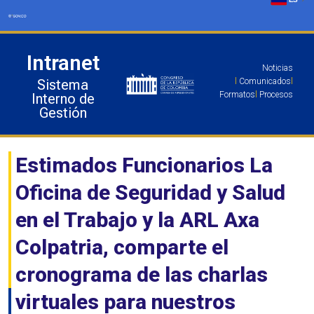
Ir
al
contenido
Intranet
Noticias
Sistema
l
Comunicados
l
Formatos
l
Procesos
Interno de
Gestión
Estimados Funcionarios La
Oficina de Seguridad y Salud
en el Trabajo y la ARL Axa
Colpatria, comparte el
cronograma de las charlas
virtuales para nuestros