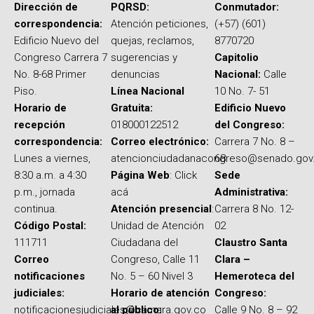
Dirección de
PQRSD:
Conmutador:
correspondencia:
Atención peticiones,
(+57) (601)
Edificio Nuevo del
quejas, reclamos,
8770720
Congreso Carrera 7
sugerencias y
Capitolio
No. 8-68 Primer
denuncias
Nacional:
Calle
Piso.
Línea Nacional
10 No. 7- 51
Horario de
Gratuita:
Edificio Nuevo
recepción
018000122512
del Congreso:
correspondencia:
Correo electrónico:
Carrera 7 No. 8 –
Lunes a viernes,
atencionciudadanacongreso@senado.gov
68
8:30 a.m. a 4:30
Página Web
: Click
Sede
p.m., jornada
acá
Administrativa:
continua.
Atención presencial
:
Carrera 8 No. 12-
Código Postal:
Unidad de Atención
02
111711
Ciudadana del
Claustro Santa
Correo
Congreso, Calle 11
Clara –
notificaciones
No. 5 – 60 Nivel 3
Hemeroteca del
judiciales:
Horario de atención
Congreso:
notificacionesjudiciales@camara.gov.co
al público:
Calle 9 No. 8 – 92