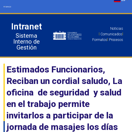
Ir
al
contenido
Intranet
Noticias
Sistema
l
Comunicados
l
Formatos
l
Procesos
Interno de
Gestión
Estimados Funcionarios,
Reciban un cordial saludo, La
oficina de seguridad y salud
en el trabajo permite
invitarlos a participar de la
jornada de masajes los días