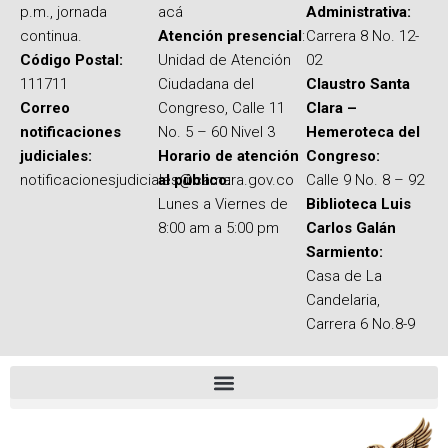
p.m., jornada
acá
Administrativa:
continua.
Atención presencial
:
Carrera 8 No. 12-
Código Postal:
Unidad de Atención
02
111711
Ciudadana del
Claustro Santa
Correo
Congreso, Calle 11
Clara –
notificaciones
No. 5 – 60 Nivel 3
Hemeroteca del
judiciales:
Horario de atención
Congreso:
notificacionesjudiciales@camara.gov.co
al público:
Calle 9 No. 8 – 92
Lunes a Viernes de
Biblioteca Luis
8:00 am a 5:00 pm
Carlos Galán
Sarmiento:
Casa de La
Candelaria,
Carrera 6 No.8-9