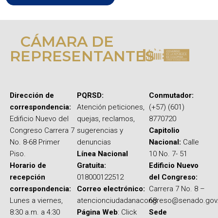
CÁMARA DE
REPRESENTANTES
Dirección de
PQRSD:
Conmutador:
correspondencia:
Atención peticiones,
(+57) (601)
Edificio Nuevo del
quejas, reclamos,
8770720
Congreso Carrera 7
sugerencias y
Capitolio
No. 8-68 Primer
denuncias
Nacional:
Calle
Piso.
Línea Nacional
10 No. 7- 51
Horario de
Gratuita:
Edificio Nuevo
recepción
018000122512
del Congreso:
correspondencia:
Correo electrónico:
Carrera 7 No. 8 –
Lunes a viernes,
atencionciudadanacongreso@senado.gov
68
8:30 a.m. a 4:30
Página Web
: Click
Sede