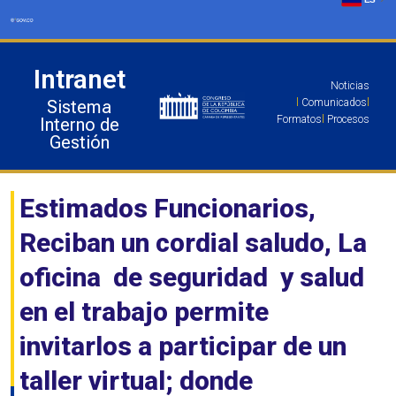
Ir
al
contenido
Intranet
Noticias
Sistema
l
Comunicados
l
Formatos
l
Procesos
Interno de
Gestión
Estimados Funcionarios,
Reciban un cordial saludo, La
oficina de seguridad y salud
en el trabajo permite
invitarlos a participar de un
taller virtual; donde